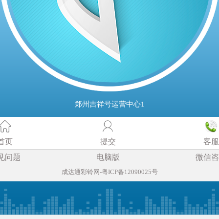
郑州吉祥号运营中心1
首页
提交
客服
见问题
电脑版
微信咨
成达通彩铃网-粤ICP备12090025号